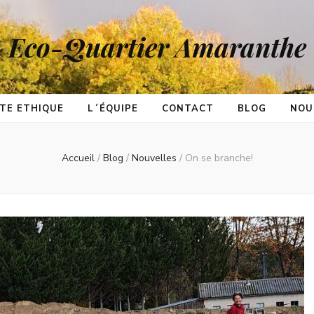
Eco-Quartier Amaranthe
TE ETHIQUE
L´ÉQUIPE
CONTACT
BLOG
NOU
Accueil
/
Blog
/
Nouvelles
/
On se branche!