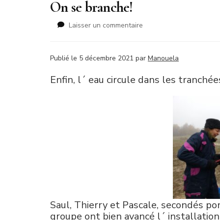
On se branche!
sur
Laisser un commentaire
On
se
branche!
Publié le 5 décembre 2021 par
Manouela
Enfin, l´ eau circule dans les tranché
Saul, Thierry et Pascale, secondés p
groupe ont bien avancé l´ installation 