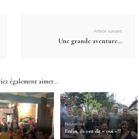
Article suivant
Une grande aventure…
ez également aimer...
Nouvelles
Enfin, ils ont dit « oui »!!!
s