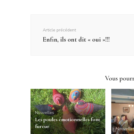
Navigation
d'article
Article précédent
Enfin, ils ont dit « oui »!!!
Vous pourri
Nouvelles
Les poules émotionnelles font
fureur
Nouvelle